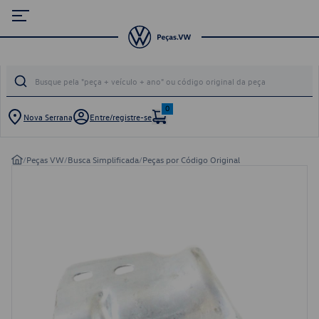
0
Nova Serrana
Entre/registre-se
/
Peças VW
/
Busca Simplificada
/
Peças por Código Original