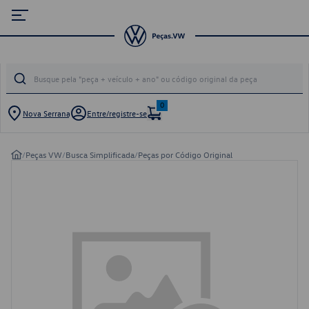
0
Nova Serrana
Entre/registre-se
/
Peças VW
/
Busca Simplificada
/
Peças por Código Original