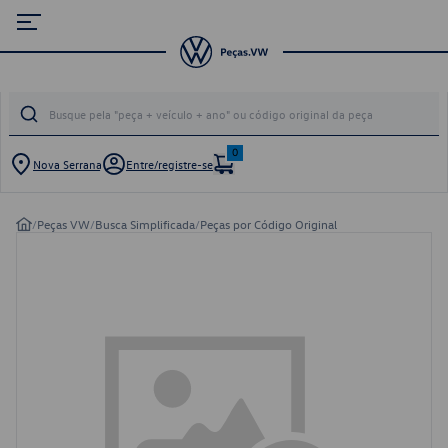
0
Nova Serrana
Entre/registre-se
/
Peças VW
/
Busca Simplificada
/
Peças por Código Original