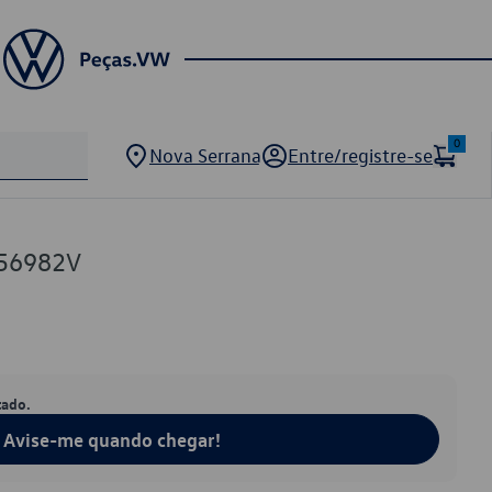
0
Nova Serrana
Entre/registre-se
56982V
tado.
Avise-me quando chegar!