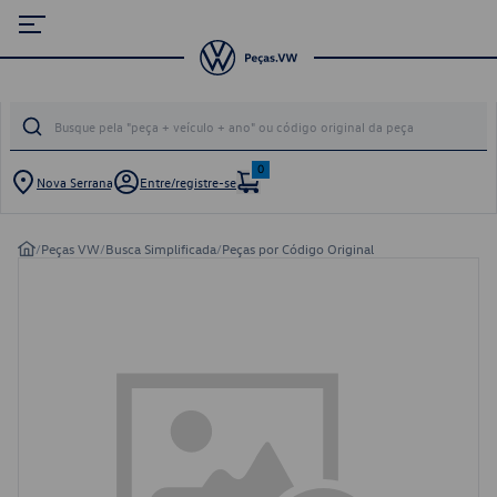
0
Nova Serrana
Entre/registre-se
/
Peças VW
/
Busca Simplificada
/
Peças por Código Original