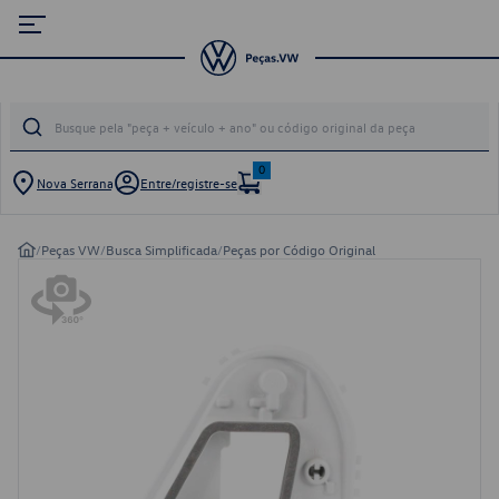
0
Nova Serrana
Entre/registre-se
/
Peças VW
/
Busca Simplificada
/
Peças por Código Original