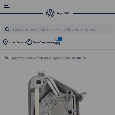
0
Nova Serrana
Entre/registre-se
/
Peças VW
/
Busca Simplificada
/
Peças por Código Original