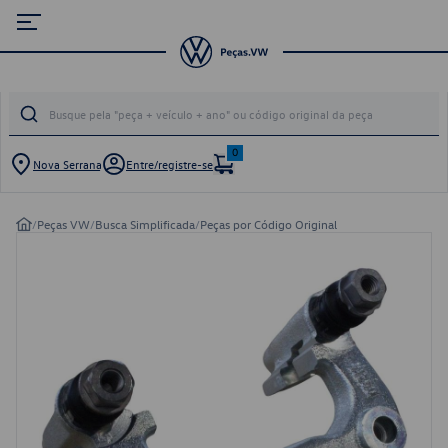
0
Nova Serrana
Entre/registre-se
/
Peças VW
/
Busca Simplificada
/
Peças por Código Original