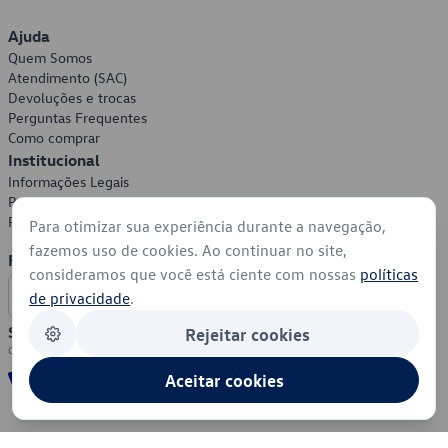
Ajuda
Quem Somos
Atendimento (SAC)
Devoluções e trocas
Perguntas Frequentes
Como comprar
Institucional
Informações Legais
Política de Privacidade
Política de Cookies
Para otimizar sua experiência durante a navegação,
fazemos uso de cookies. Ao continuar no site,
Formas de Pagamento
consideramos que você está ciente com nossas
políticas
de privacidade
.
Segurança
Rejeitar cookies
Aceitar cookies