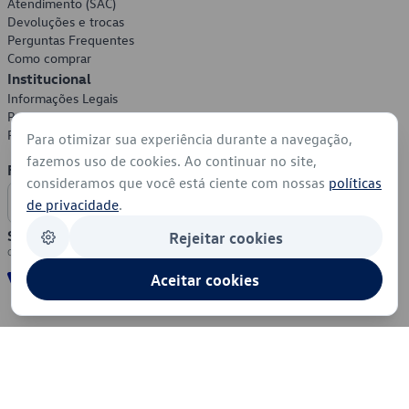
Atendimento (SAC)
Devoluções e trocas
Perguntas Frequentes
Como comprar
Institucional
Informações Legais
Política de Privacidade
Política de Cookies
Para otimizar sua experiência durante a navegação,
fazemos uso de cookies. Ao continuar no site,
Formas de Pagamento
consideramos que você está ciente com nossas
políticas
de privacidade
.
Segurança
Rejeitar cookies
Aceitar cookies
© 2026 - Volkswagen do Brasil - Todos os direitos reservados