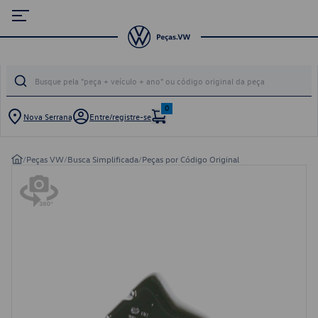
0
Nova Serrana
Entre/registre-se
/
Peças VW
/
Busca Simplificada
/
Peças por Código Original