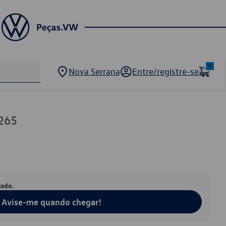
0
Nova Serrana
Entre/registre-se
265
tado.
Avise-me quando chegar!