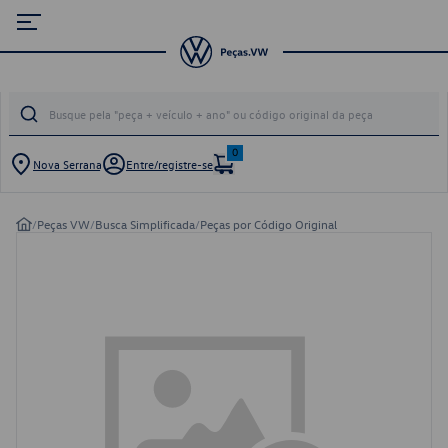
0
Nova Serrana
Entre/registre-se
/
Peças VW
/
Busca Simplificada
/
Peças por Código Original