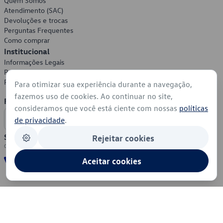
Quem Somos
Atendimento (SAC)
Devoluções e trocas
Perguntas Frequentes
Como comprar
Institucional
Informações Legais
Política de Privacidade
Política de Cookies
Para otimizar sua experiência durante a navegação,
fazemos uso de cookies. Ao continuar no site,
Formas de Pagamento
consideramos que você está ciente com nossas
políticas
de privacidade
.
Segurança
Rejeitar cookies
Aceitar cookies
© 2026 - Volkswagen do Brasil - Todos os direitos reservados