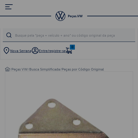
0
Nova Serrana
Entre/registre-se
/
Peças VW
/
Busca Simplificada
/
Peças por Código Original