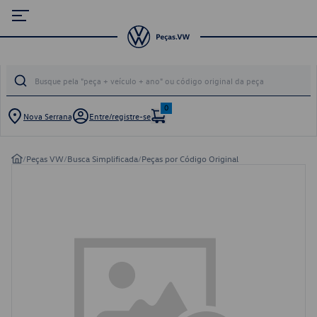
0
Nova Serrana
Entre/registre-se
/
Peças VW
/
Busca Simplificada
/
Peças por Código Original