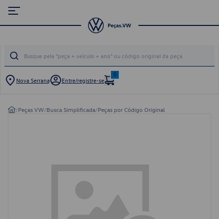
0
Nova Serrana
Entre/registre-se
/
Peças VW
/
Busca Simplificada
/
Peças por Código Original