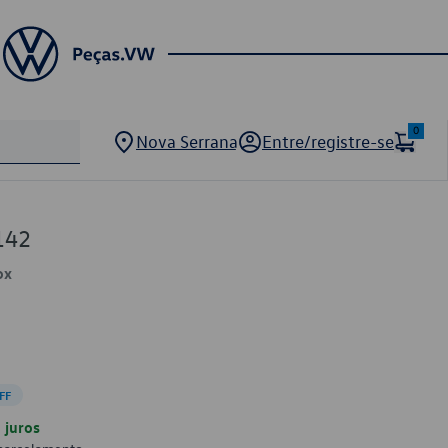
0
Nova Serrana
Entre/registre-se
142
ox
FF
juros