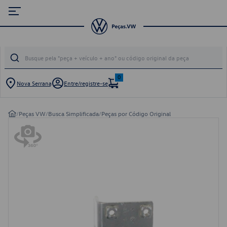
0
Nova Serrana
Entre/registre-se
/
Peças VW
/
Busca Simplificada
/
Peças por Código Original