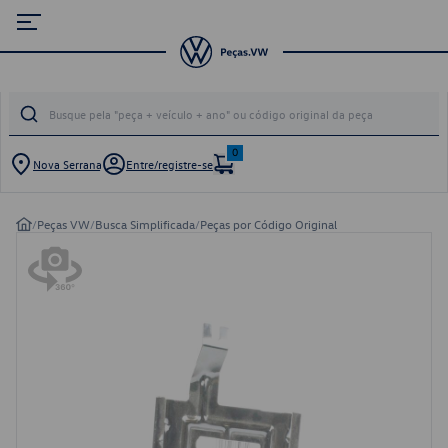
0
Nova Serrana
Entre/registre-se
/
Peças VW
/
Busca Simplificada
/
Peças por Código Original