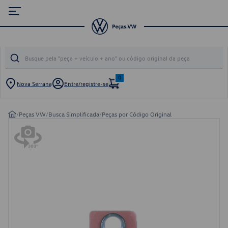
0
Nova Serrana
Entre/registre-se
/
Peças VW
/
Busca Simplificada
/
Peças por Código Original