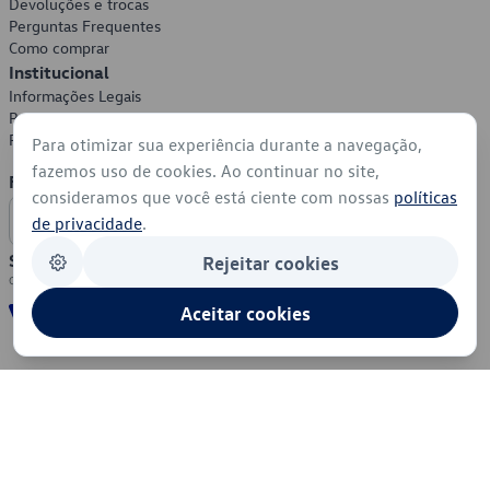
Devoluções e trocas
Perguntas Frequentes
Como comprar
Institucional
Informações Legais
Política de Privacidade
Política de Cookies
Para otimizar sua experiência durante a navegação,
fazemos uso de cookies. Ao continuar no site,
Formas de Pagamento
consideramos que você está ciente com nossas
políticas
de privacidade
.
Segurança
Rejeitar cookies
Aceitar cookies
© 2026 - Volkswagen do Brasil - Todos os direitos reservados