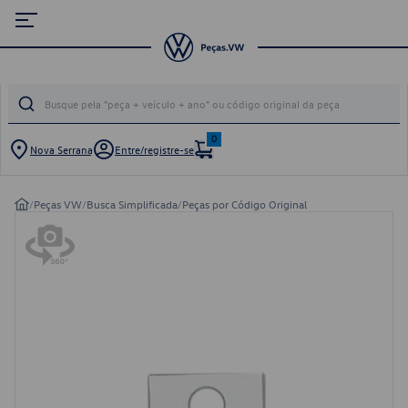
0
Nova Serrana
Entre/registre-se
/
Peças VW
/
Busca Simplificada
/
Peças por Código Original