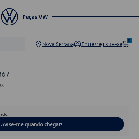
0
Nova Serrana
Entre/registre-se
867
ox
tado.
Avise-me quando chegar!