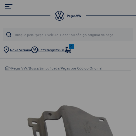
0
Nova Serrana
Entre/registre-se
/
Peças VW
/
Busca Simplificada
/
Peças por Código Original