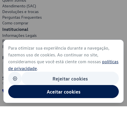
Quem Somos
Atendimento (SAC)
Devoluções e trocas
Perguntas Frequentes
Como comprar
Institucional
Informações Legais
Política de Privacidade
Política de Cookies
Para otimizar sua experiência durante a navegação,
fazemos uso de cookies. Ao continuar no site,
Formas de Pagamento
consideramos que você está ciente com nossas
políticas
de privacidade
.
Segurança
Rejeitar cookies
Aceitar cookies
© 2026 - Volkswagen do Brasil - Todos os direitos reservados