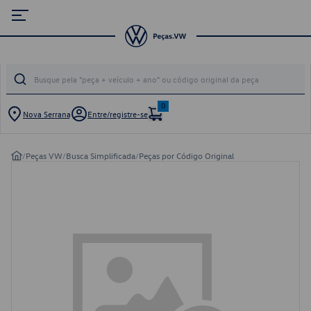
0
Nova Serrana
Entre/registre-se
/
Peças VW
/
Busca Simplificada
/
Peças por Código Original