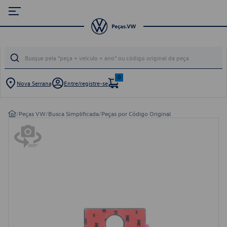
0
Nova Serrana
Entre/registre-se
/
Peças VW
/
Busca Simplificada
/
Peças por Código Original