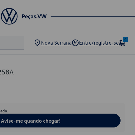
0
Nova Serrana
Entre/registre-se
258A
tado.
Avise-me quando chegar!