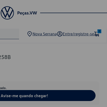
0
Nova Serrana
Entre/registre-se
258B
tado.
Avise-me quando chegar!