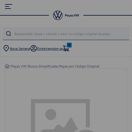
0
Nova Serrana
Entre/registre-se
/
Peças VW
/
Busca Simplificada
/
Peças por Código Original