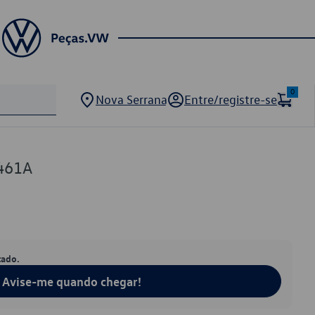
0
Nova Serrana
Entre/registre-se
461A
tado.
Avise-me quando chegar!