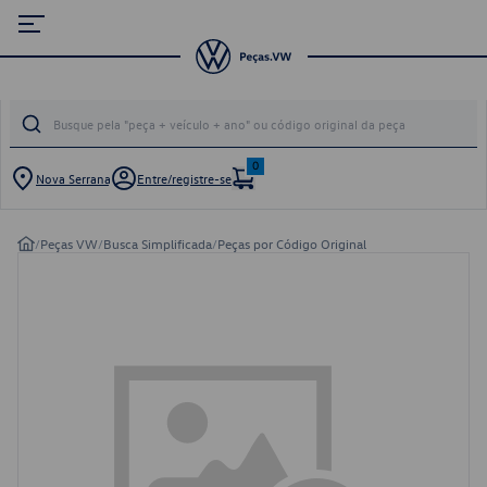
0
Nova Serrana
Entre/registre-se
/
Peças VW
/
Busca Simplificada
/
Peças por Código Original