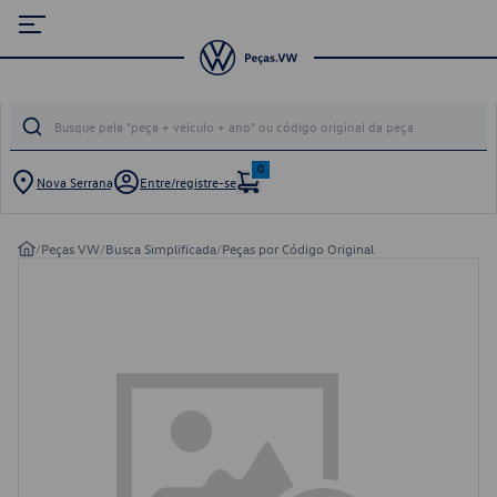
0
Nova Serrana
Entre/registre-se
/
Peças VW
/
Busca Simplificada
/
Peças por Código Original