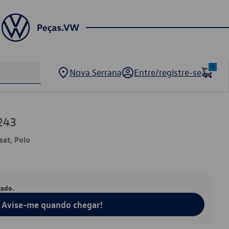
0
Nova Serrana
Entre/registre-se
243
sat, Polo
tado.
Avise-me quando chegar!