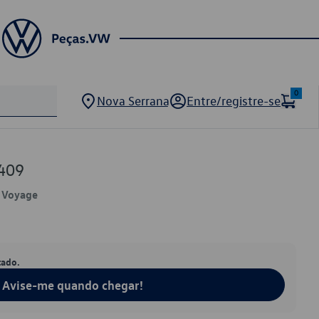
0
Nova Serrana
Entre/registre-se
409
, Voyage
tado.
Avise-me quando chegar!