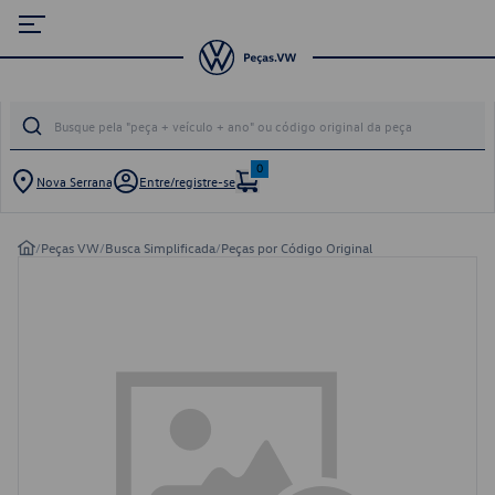
0
Nova Serrana
Entre/registre-se
/
Peças VW
/
Busca Simplificada
/
Peças por Código Original