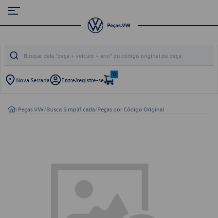
0
Nova Serrana
Entre/registre-se
/
Peças VW
/
Busca Simplificada
/
Peças por Código Original