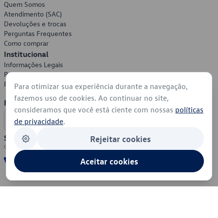
Quem Somos
Atendimento (SAC)
Devoluções e trocas
Perguntas Frequentes
Como comprar
Institucional
Informações Legais
Política de Privacidade
Política de Cookies
Para otimizar sua experiência durante a navegação,
fazemos uso de cookies. Ao continuar no site,
Formas de Pagamento
consideramos que você está ciente com nossas
políticas
de privacidade
.
Segurança
Rejeitar cookies
Aceitar cookies
© 2026 - Volkswagen do Brasil - Todos os direitos reservados