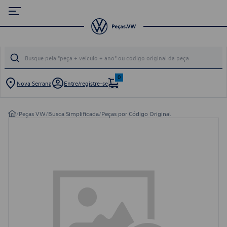
0
Nova Serrana
Entre/registre-se
/
Peças VW
/
Busca Simplificada
/
Peças por Código Original