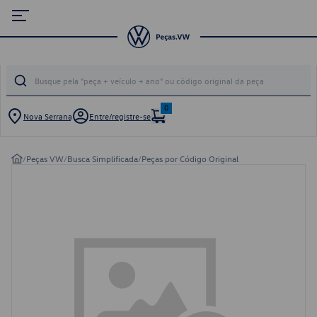
0
Nova Serrana
Entre/registre-se
/
Peças VW
/
Busca Simplificada
/
Peças por Código Original