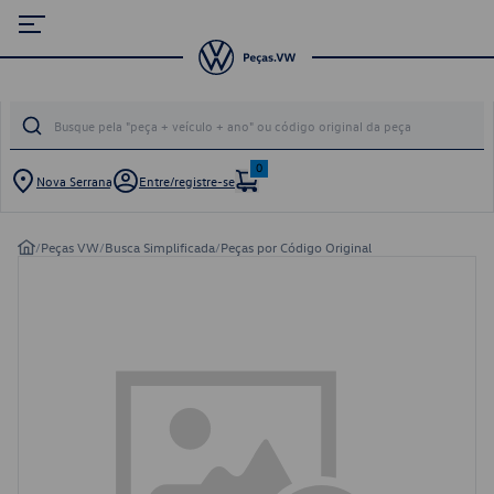
0
Nova Serrana
Entre/registre-se
/
Peças VW
/
Busca Simplificada
/
Peças por Código Original