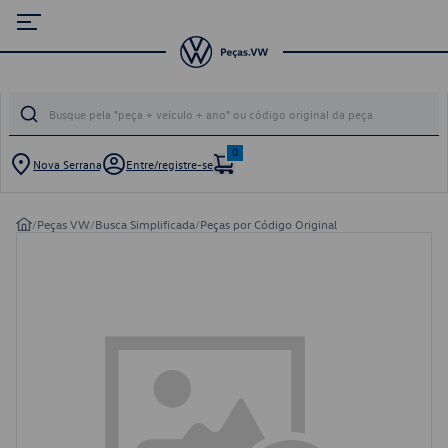
0
Nova Serrana
Entre/registre-se
/
Peças VW
/
Busca Simplificada
/
Peças por Código Original