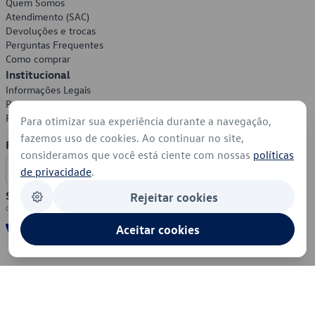
Quem Somos
Atendimento (SAC)
Devoluções e trocas
Perguntas Frequentes
Como comprar
Institucional
Informações Legais
Política de Privacidade
Política de Cookies
Para otimizar sua experiência durante a navegação,
fazemos uso de cookies. Ao continuar no site,
Formas de Pagamento
consideramos que você está ciente com nossas
políticas
de privacidade
.
Segurança
Rejeitar cookies
Aceitar cookies
© 2026 - Volkswagen do Brasil - Todos os direitos reservados