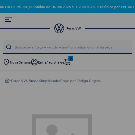
 DE R$ 150,00 (válido de 10/08/2026 a 31/08/2026 | uso único por CPF ou C
0
Nova Serrana
Entre/registre-se
/
Peças VW
/
Busca Simplificada
/
Peças por Código Original