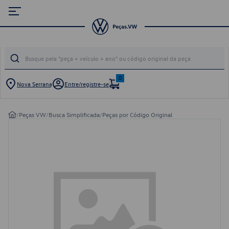
0
Nova Serrana
Entre/registre-se
/
Peças VW
/
Busca Simplificada
/
Peças por Código Original