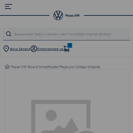
0
Nova Serrana
Entre/registre-se
/
Peças VW
/
Busca Simplificada
/
Peças por Código Original