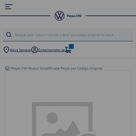
0
Nova Serrana
Entre/registre-se
/
Peças VW
/
Busca Simplificada
/
Peças por Código Original