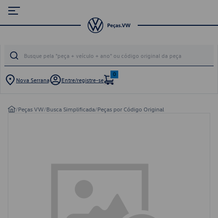
0
Nova Serrana
Entre/registre-se
/
Peças VW
/
Busca Simplificada
/
Peças por Código Original