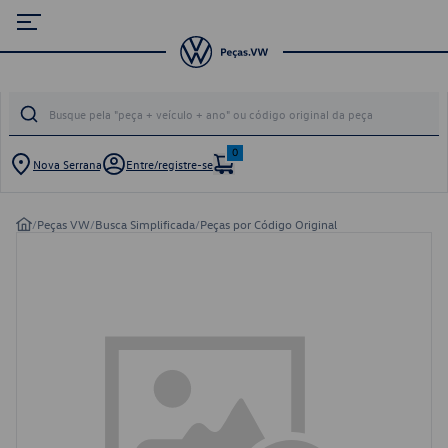
0
Nova Serrana
Entre/registre-se
/
Peças VW
/
Busca Simplificada
/
Peças por Código Original