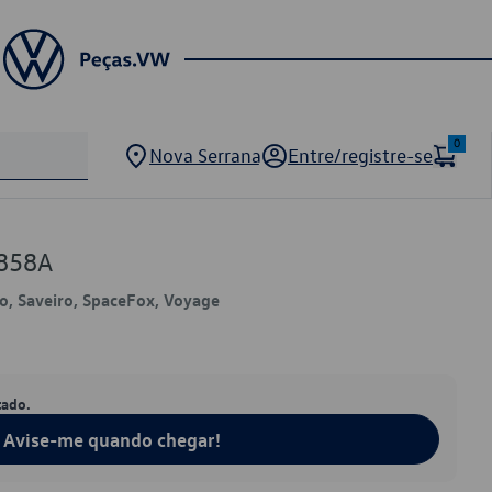
0
Nova Serrana
Entre/registre-se
858A
lo, Saveiro, SpaceFox, Voyage
tado.
Avise-me quando chegar!