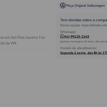
Peça Original Volkswagen
Tem dúvidas sobre a compat
Nossa equipe especializada está
Whatsapp:
(41) 99125-2143
ca em Gol Polo Saveiro Fox
(apenas mensagens de texto, não atend
cial da VW.
Horário de atendimento:
Segunda à sexta, das 8h às 17