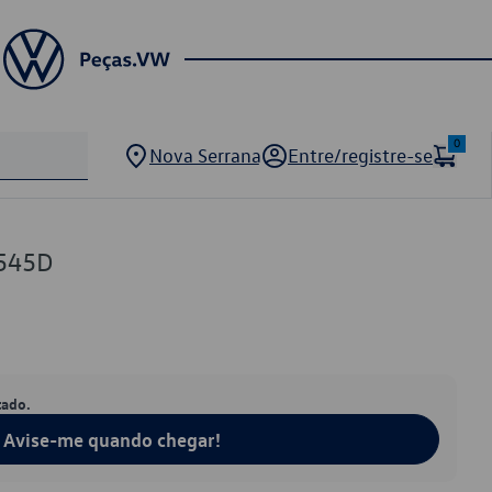
0
Nova Serrana
Entre/registre-se
545D
tado.
Avise-me quando chegar!