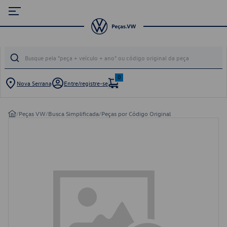
0
Nova Serrana
Entre/registre-se
/
Peças VW
/
Busca Simplificada
/
Peças por Código Original