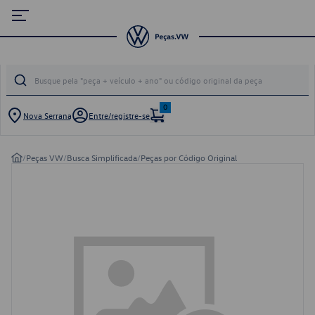
0
Nova Serrana
Entre/registre-se
/
Peças VW
/
Busca Simplificada
/
Peças por Código Original