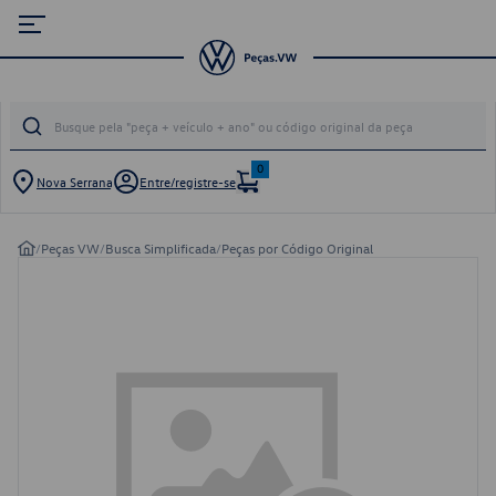
0
Nova Serrana
Entre/registre-se
/
Peças VW
/
Busca Simplificada
/
Peças por Código Original