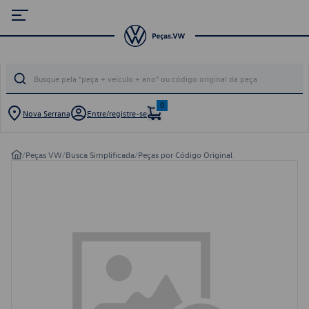
0
Nova Serrana
Entre/registre-se
/
Peças VW
/
Busca Simplificada
/
Peças por Código Original