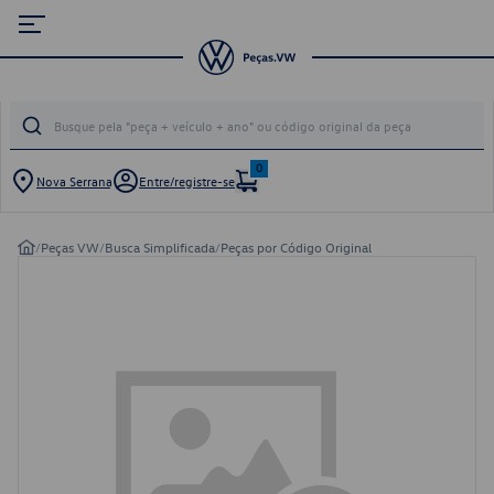
0
Nova Serrana
Entre/registre-se
/
Peças VW
/
Busca Simplificada
/
Peças por Código Original